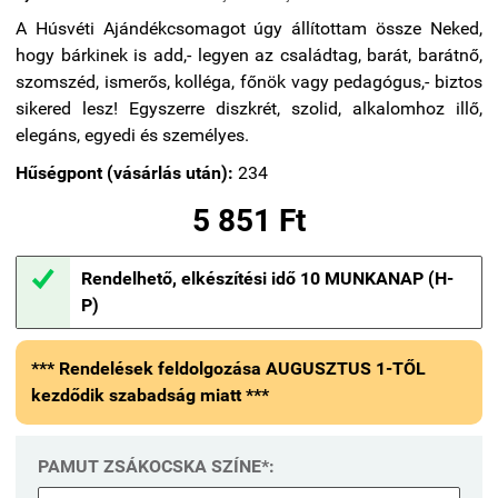
A Húsvéti Ajándékcsomagot úgy állítottam össze Neked,
hogy bárkinek is add,- legyen az családtag, barát, barátnő,
szomszéd, ismerős, kolléga, főnök vagy pedagógus,- biztos
sikered lesz! Egyszerre diszkrét, szolid, alkalomhoz illő,
elegáns, egyedi és személyes.
Hűségpont (vásárlás után):
234
5 851 Ft

Rendelhető, elkészítési idő 10 MUNKANAP (H-
P)
*** Rendelések feldolgozása AUGUSZTUS 1-TŐL
kezdődik szabadság miatt ***
PAMUT ZSÁKOCSKA SZÍNE*: