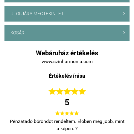
UTOLJÁRA MEGTEKINTETT

KOSÁR

Webáruház értékelés
www.szinharmonia.com
Értékelés írása





5





Pénzátadó bőröndöt rendeltem. Élőben még jobb, mint
az
a képen. ?
c