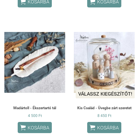


KOSÁRBA
KOSÁRBA
VÁLASSZ KIEGÉSZÍTŐT!
Madártoll - Ékszertartó tál
Kis Család - Üvegbe zárt szeretet
4 500 Ft
8 450 Ft


KOSÁRBA
KOSÁRBA