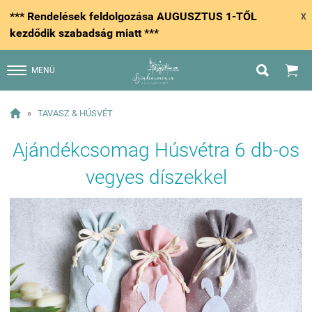
*** Rendelések feldolgozása AUGUSZTUS 1-TŐL
X
kezdődik szabadság miatt ***


MENÜ

»
TAVASZ & HÚSVÉT
Ajándékcsomag Húsvétra 6 db-os
vegyes díszekkel