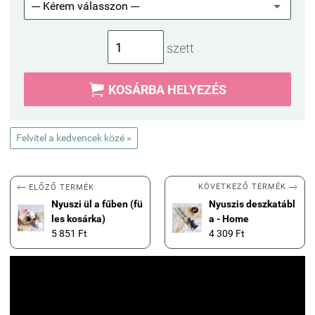
szett

KOSÁRBA HELYEZÉS
Felvitel a kedvencek közé »


KÖVETKEZŐ TERMÉK
ELŐZŐ TERMÉK
Nyuszi ül a fűben (fü
Nyuszis deszkatábl
les kosárka)
a - Home
5 851 Ft
4 309 Ft