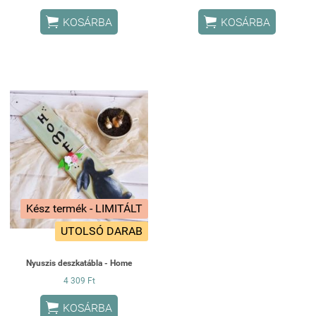


KOSÁRBA
KOSÁRBA
Kész termék - LIMITÁLT
UTOLSÓ DARAB
Nyuszis deszkatábla - Home
4 309 Ft

KOSÁRBA