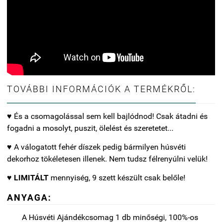
TOVÁBBI INFORMÁCIÓK A TERMÉKRŐL:
♥
És a csomagolással sem kell bajlódnod! Csak átadni és
fogadni a mosolyt, puszit, ölelést és szeretetet...
♥ A válogatott fehér díszek pedig bármilyen húsvéti
dekorhoz tökéletesen illenek. Nem tudsz félrenyúlni velük!
♥
LIMITÁLT
mennyiség, 9 szett készült csak belőle!
ANYAGA:
A Húsvéti Ajándékcsomag 1 db minőségi, 100%-os