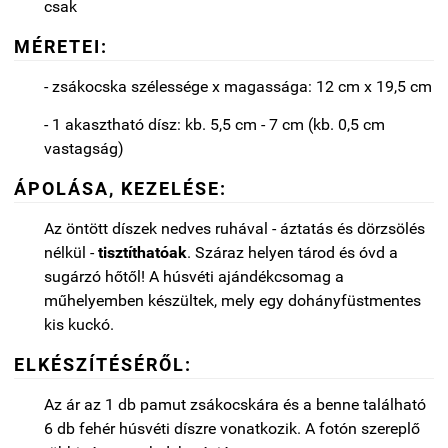
csak
MÉRETEI:
- zsákocska szélessége x magassága: 12 cm x 19,5 cm
- 1 akasztható dísz: kb. 5,5 cm - 7 cm (kb. 0,5 cm
vastagság)
ÁPOLÁSA, KEZELÉSE:
Az öntött díszek nedves ruhával - áztatás és dörzsölés
nélkül -
tisztíthatóak
. Száraz helyen tárod és óvd a
sugárzó hőtől! A húsvéti ajándékcsomag a
műhelyemben készültek, mely egy dohányfüstmentes
kis kuckó.
ELKÉSZÍTÉSÉRŐL:
Az ár az 1 db pamut zsákocskára és a benne található
6 db fehér húsvéti díszre vonatkozik.
A fotón szereplő