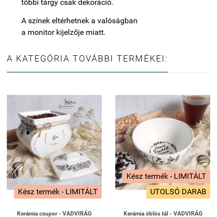
többi tárgy csak dekoráció.
A színek eltérhetnek a valóságban
a monitor kijelzője miatt.
A KATEGÓRIA TOVÁBBI TERMÉKEI:
Kész termék - LIMITÁLT
Kész termék - LIMITÁLT
UTOLSÓ DARAB
Kerámia csupor - VADVIRÁG
Kerámia öblös tál - VADVIRÁG