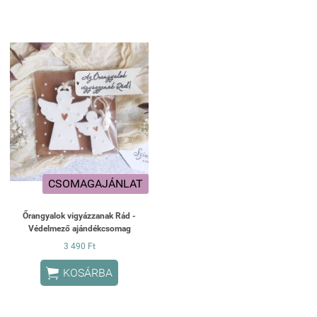
CSOMAGAJÁNLAT
Őrangyalok vigyázzanak Rád -
Védelmező ajándékcsomag
3 490 Ft

KOSÁRBA