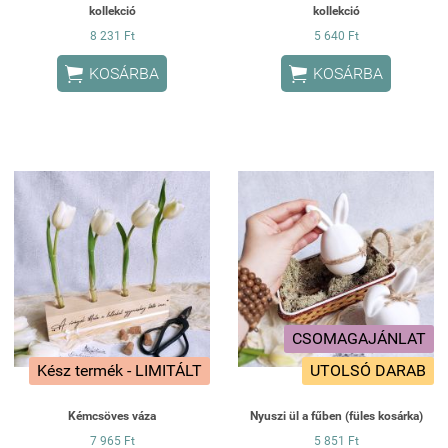
kollekció
kollekció
8 231 Ft
5 640 Ft


KOSÁRBA
KOSÁRBA
CSOMAGAJÁNLAT
Kész termék - LIMITÁLT
UTOLSÓ DARAB
Kémcsöves váza
Nyuszi ül a fűben (füles kosárka)
7 965 Ft
5 851 Ft