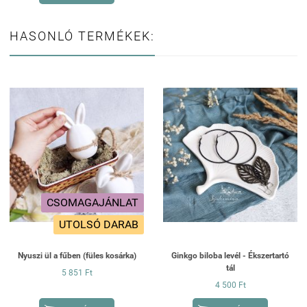
HASONLÓ TERMÉKEK:
CSOMAGAJÁNLAT
UTOLSÓ DARAB
Nyuszi ül a fűben (füles kosárka)
Ginkgo biloba levél - Ékszertartó
tál
5 851 Ft
4 500 Ft