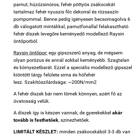
pamut, húzózsinóros, fehér pöttyös zsákocskát
tartalmaz fehér nyuszis filc dekorral és rózsaszín
pompommal. Benne pedig igényesen becsomagolva 6
db válogatott mintákkal, pamutfonallal felakasztható
fehér díszek levegőre keményedő modellező Raysin
öntőporból.
Raysin öntőpor:
egy gipszszerű anyag, de mégsem
olyan porózus és annál sokkal keményebb. Szagtalan
és környezetbarát. Ezzel a speciális modellező gipsszel
kiöntött tárgy felülete sima és hófehér
lesz. Szakítószilárdsága: ~200N/mm2
A fehér díszek bár nem törnek könnyen, azért fő az
óvatosság velük.
A díszek így is készen vannak, de gyerekekkel
akár
tovább is festhetőek
, színezhetőek.
LIMITÁLT KÉSZLET:
minden zsákocskából 3-3 db van