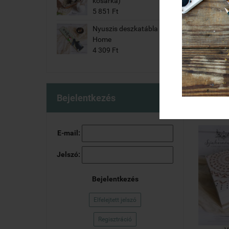
kosárka)
5 851 Ft
6 rek
Kék
Nyuszis deszkatábla -
Home
4 309 Ft
Bejelentkezés
E-mail:
Jelszó:
Bejelentkezés
Elfelejtett jelszó
Regisztráció