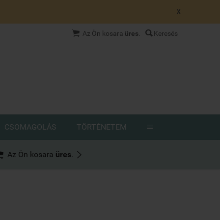
X


Az Ön kosara
üres
.
Keresés
CSOMAGOLÁS
TÖRTÉNETEM



Az Ön kosara
üres
.