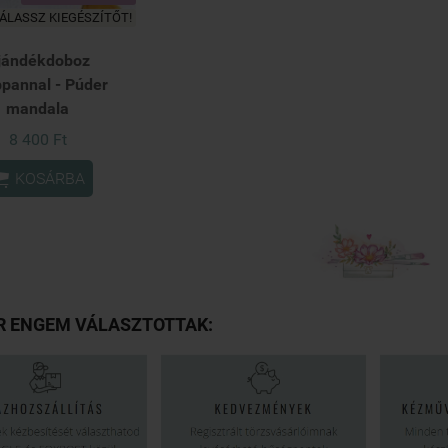
ÁLASSZ KIEGÉSZÍTŐT!
jándékdoboz
pannal - Púder
mandala
8 400 Ft

KOSÁRBA
R ENGEM VÁLASZTOTTAK: