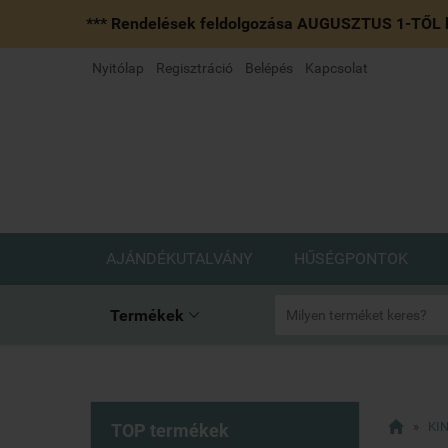
*** Rendelések feldolgozása AUGUSZTUS 1-TŐL k
Nyitólap
Regisztráció
Belépés
Kapcsolat
AJÁNDÉKUTALVÁNY
HŰSÉGPONTOK
Termékek


»
KI
TOP termékek