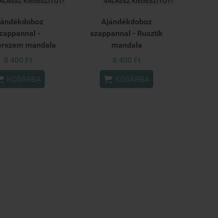
ÁLASSZ KIEGÉSZÍTŐT!
VÁLASSZ KIEGÉSZÍTŐT!
jándékdoboz
Ajándékdoboz
zappannal -
szappannal - Rusztik
erszem mandala
mandala
8 400 Ft
8 400 Ft


KOSÁRBA
KOSÁRBA