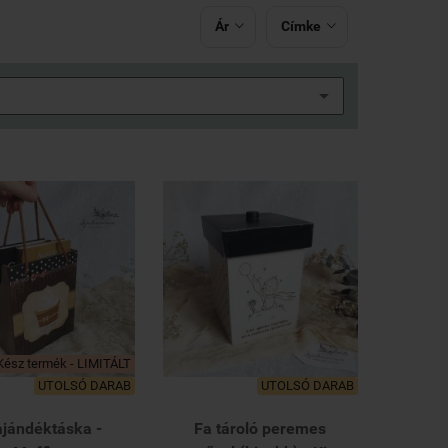
Ár
Címke


Kész termék - LIMITÁLT
UTOLSÓ DARAB
UTOLSÓ DARAB
ajándéktáska -
Fa tároló peremes