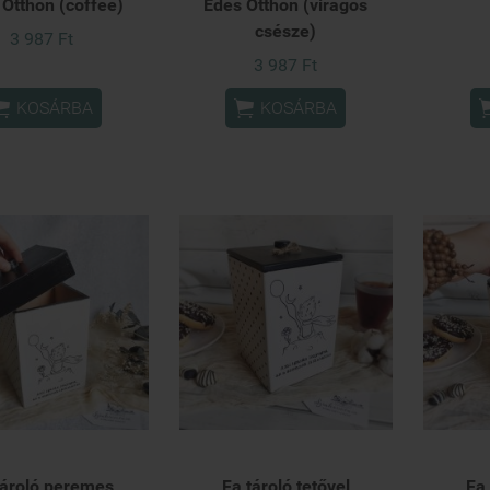
 Otthon (coffee)
Édes Otthon (virágos
csésze)
3 987 Ft
3 987 Ft


KOSÁRBA
KOSÁRBA
tároló peremes
Fa tároló tetővel
Fa 