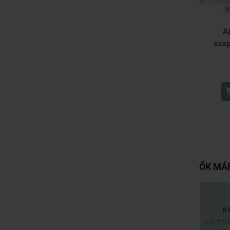
V
A
szap
ŐK MÁ