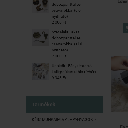
Édes
dobozpánttal és
csavarokkal (elől
nyitható)
2 000 Ft
Szív alakú lakat
dobozpánttal és
csavarokkal (alul
nyitható)
2 000 Ft
Unokák - Fényképtartó
kalligrafikus tábla (fehér)
9 948 Ft
Termékek
KÉSZ MUNKÁIM & ALAPANYAGOK

Fa 