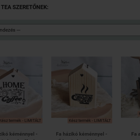
 TEA SZERETŐNEK:
Kész termék - LIMITÁLT
Kész termék - LIMITÁLT
zikó kéménnyel -
Fa házikó kéménnyel -
Fa 