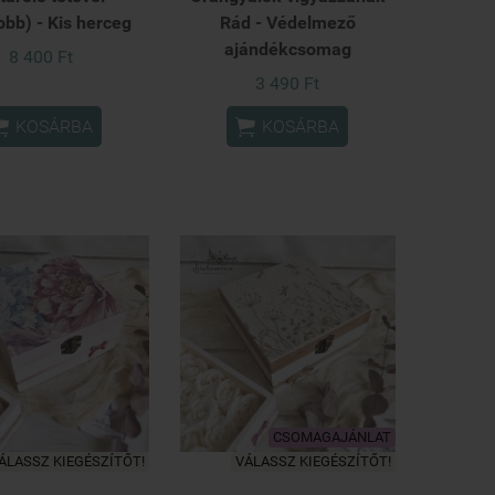
bb) - Kis herceg
Rád - Védelmező
ajándékcsomag
8 400 Ft
3 490 Ft


KOSÁRBA
KOSÁRBA
CSOMAGAJÁNLAT
ÁLASSZ KIEGÉSZÍTŐT!
VÁLASSZ KIEGÉSZÍTŐT!