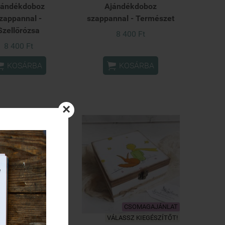
jándékdoboz
Ajándékdoboz
zappannal -
szappannal - Természet
Szellőrózsa
8 400 Ft
8 400 Ft


KOSÁRBA
KOSÁRBA
×
CSOMAGAJÁNLAT
CSOMAGAJÁNLAT
Kész termék - LIMITÁLT
VÁLASSZ KIEGÉSZÍTŐT!