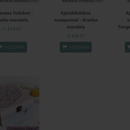
ÁLASSZ KIEGÉSZÍTŐT!
VÁLASSZ KIEGÉSZÍTŐT!
V
eszes fadoboz -
Ajándékdoboz
A
adás mandala
szappannal - Áradás
s
mandala
Teng
11 614 Ft
8 400 Ft


KOSÁRBA
KOSÁRBA
CSOMAGAJÁNLAT