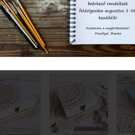
eszes fadoboz -
Horgolt poháralátét
Horg
 virág mandala
szettben - Falevelek
szett
kö
11 614 Ft
6 432 Ft


KOSÁRBA
KOSÁRBA
CSOMAGAJÁNLAT