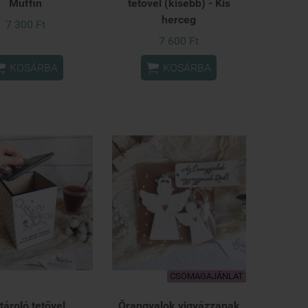
Muffin
tetővel (kisebb) - Kis
herceg
7 300 Ft
7 600 Ft


KOSÁRBA
KOSÁRBA
CSOMAGAJÁNLAT
tároló tetővel
Őrangyalok vigyázzanak