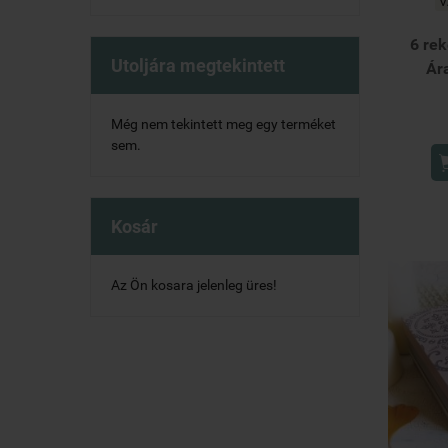
V
6 rek
Utoljára megtekintett
Ár
Még nem tekintett meg egy terméket
sem.
Kosár
Az Ön kosara jelenleg üres!