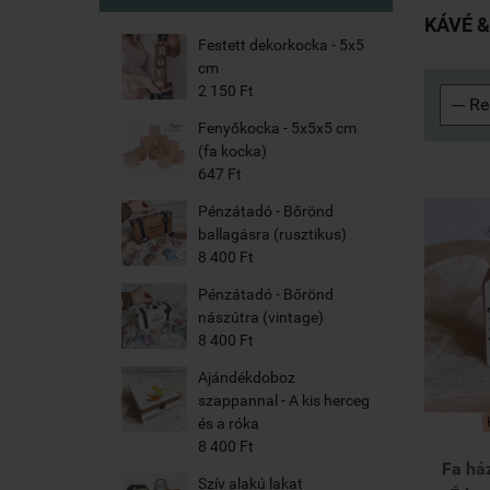
KÁVÉ &
Festett dekorkocka - 5x5
cm
2 150 Ft
Fenyőkocka - 5x5x5 cm
(fa kocka)
647 Ft
Pénzátadó - Bőrönd
ballagásra (rusztikus)
8 400 Ft
Pénzátadó - Bőrönd
nászútra (vintage)
8 400 Ft
Ajándékdoboz
szappannal - A kis herceg
és a róka
8 400 Ft
Fa há
Szív alakú lakat