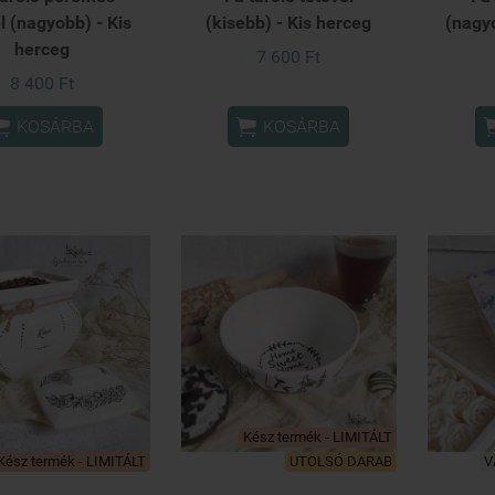
l (nagyobb) - Kis
(kisebb) - Kis herceg
(nagyo
herceg
7 600 Ft
8 400 Ft


KOSÁRBA
KOSÁRBA
Kész termék - LIMITÁLT
Kész termék - LIMITÁLT
UTOLSÓ DARAB
V