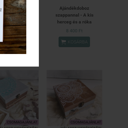
olt poháralátét
Ajándékdoboz
ben - Rózsaszín
szappannal - A kis
dös reggelek
herceg és a róka
5 743 Ft
8 400 Ft


KOSÁRBA
KOSÁRBA
CSOMAGAJÁNLAT
CSOMAGAJÁNLAT