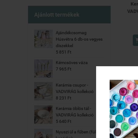
Ker
VADV
Ajánlott termékek
Ajándékcsomag
Húsvétra 6 db-os vegyes
díszekkel
5 851 Ft
Kémcsöves váza
7 965 Ft
Kerámia csupor -
VADVIRÁG kollekció
8 231 Ft
Kerámia öblös tál -
VADVIRÁG kollekció
5 640 Ft
Nyuszi ül a fűben (füles
V