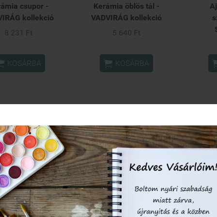
ámia csupor -
Kerámia öblös tál -
A
IRÁG kollekció
VADVIRÁG kollekció
s
8 231 Ft
5 640 Ft


KOSÁRBA
KOSÁRBA
CSOMAGAJÁNLAT
ÁLASSZ KIEGÉSZÍTŐT!
Kész termék - LIMITÁLT