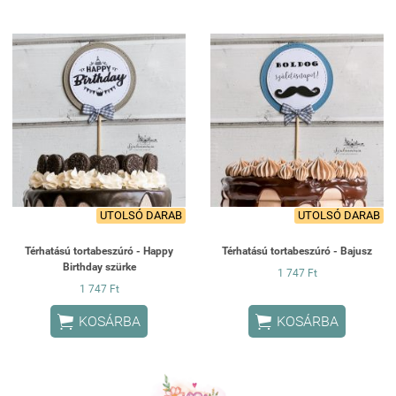
UTOLSÓ DARAB
UTOLSÓ DARAB
Térhatású tortabeszúró - Happy
Térhatású tortabeszúró - Bajusz
Birthday szürke
1 747 Ft
1 747 Ft


KOSÁRBA
KOSÁRBA