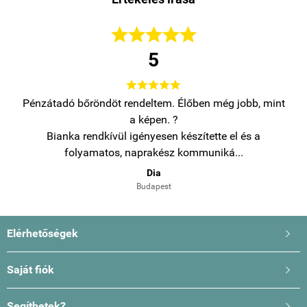





5





Pénzátadó bőröndöt rendeltem. Élőben még jobb, mint
az
a képen. ?
c
Bianka rendkívül igényesen készítette el és a
folyamatos, naprakész kommuniká...
Dia
Budapest
Elérhetőségek

Saját fiók

Segíthetek?
