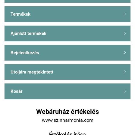
Termékek

Ajánlott termékek

Bejelentkezés

Utoljára megtekintett

Kosár

Webáruház értékelés
www.szinharmonia.com
Értékelés írása