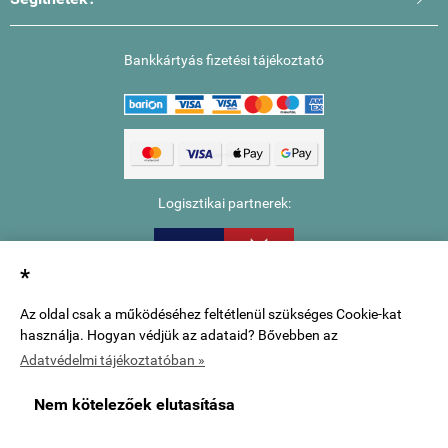
Bankkártyás fizetési tájékoztató
Logisztikai partnerek:
*
Az oldal csak a működéséhez feltétlenül szükséges Cookie-kat
használja. Hogyan védjük az adataid? Bővebben az
Adatvédelmi tájékoztatóban »
www.szinharmonia.com -
Cserháti Bianka E. V.
-
ÁSZF
-
Adatkezelési
Nem kötelezőek elutasítása
tájékoztató