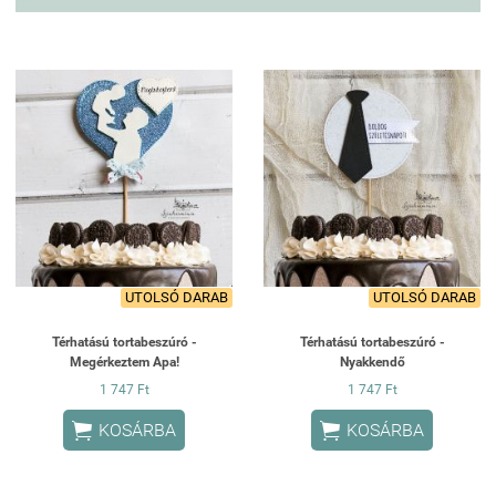
UTOLSÓ DARAB
UTOLSÓ DARAB
Térhatású tortabeszúró -
Térhatású tortabeszúró -
Megérkeztem Apa!
Nyakkendő
1 747 Ft
1 747 Ft


KOSÁRBA
KOSÁRBA