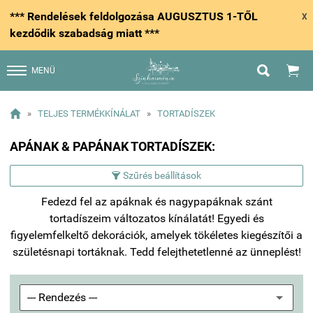
*** Rendelések feldolgozása AUGUSZTUS 1-TŐL
X
kezdődik szabadság miatt ***


MENÜ

»
TELJES TERMÉKKÍNÁLAT
»
TORTADÍSZEK
APÁNAK & PAPÁNAK TORTADÍSZEK:
Szűrés beállítások

Fedezd fel az apáknak és nagypapáknak szánt
tortadíszeim változatos kínálatát! Egyedi és
figyelemfelkeltő dekorációk, amelyek tökéletes kiegészítői a
születésnapi tortáknak. Tedd felejthetetlenné az ünneplést!