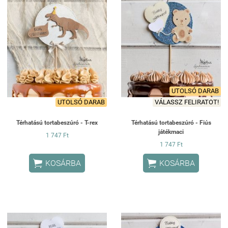
UTOLSÓ DARAB
UTOLSÓ DARAB
VÁLASSZ FELIRATOT!
Térhatású tortabeszúró - T-rex
Térhatású tortabeszúró - Fiús
játékmaci
1 747 Ft
1 747 Ft


KOSÁRBA
KOSÁRBA