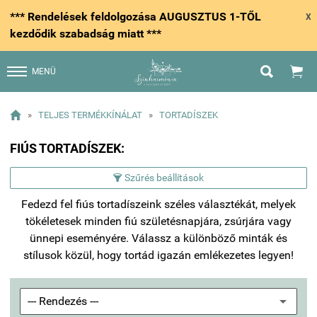
*** Rendelések feldolgozása AUGUSZTUS 1-TŐL
X
kezdődik szabadság miatt ***


MENÜ

»
TELJES TERMÉKKÍNÁLAT
»
TORTADÍSZEK
FIÚS TORTADÍSZEK:
Szűrés beállítások

Fedezd fel fiús tortadíszeink széles választékát, melyek
tökéletesek minden fiú születésnapjára, zsúrjára vagy
ünnepi eseményére. Válassz a különböző minták és
stílusok közül, hogy tortád igazán emlékezetes legyen!