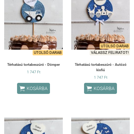
UTOLSÓ DARAB
UTOLSÓ DARAB
VÁLASSZ FELIRATOT!
Térhatású tortabeszúró - Dömper
Térhatású tortabeszúró - Autózó
kisfiú
1 747 Ft
1 747 Ft


KOSÁRBA
KOSÁRBA