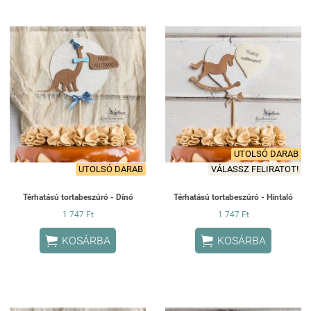
UTOLSÓ DARAB
UTOLSÓ DARAB
VÁLASSZ FELIRATOT!
Térhatású tortabeszúró - Dínó
Térhatású tortabeszúró - Hintaló
1 747 Ft
1 747 Ft


KOSÁRBA
KOSÁRBA