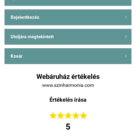
Bejelentkezés

Utoljára megtekintett

Kosár

Webáruház értékelés
www.szinharmonia.com
Értékelés írása





5