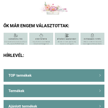
ŐK MÁR ENGEM VÁLASZTOTTAK:
HÍRLEVÉL:
TOP termékek

Termékek

Ajánlott termékek
