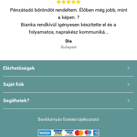





Pénzátadó bőröndöt rendeltem. Élőben még jobb, mint
az
a képen. ?
c
Bianka rendkívül igényesen készítette el és a
folyamatos, naprakész kommuniká...
Dia
Budapest
Elérhetőségek

Saját fiók

Segíthetek?

Bankkártyás fizetési tájékoztató