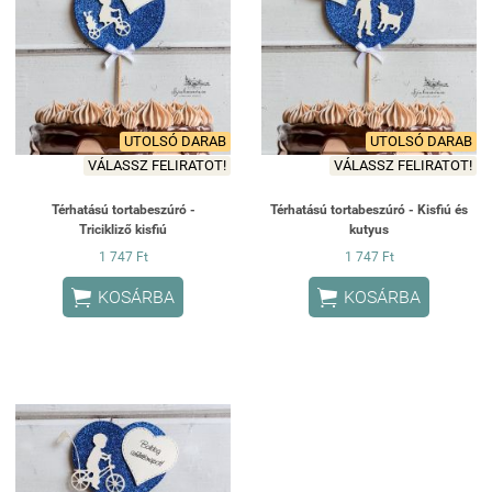
UTOLSÓ DARAB
UTOLSÓ DARAB
VÁLASSZ FELIRATOT!
VÁLASSZ FELIRATOT!
Térhatású tortabeszúró -
Térhatású tortabeszúró - Kisfiú és
Tricikliző kisfiú
kutyus
1 747 Ft
1 747 Ft


KOSÁRBA
KOSÁRBA