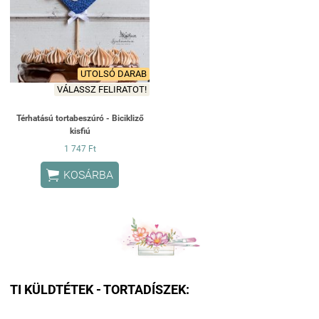
UTOLSÓ DARAB
VÁLASSZ FELIRATOT!
Térhatású tortabeszúró - Bicikliző
kisfiú
1 747 Ft

KOSÁRBA
TI KÜLDTÉTEK - TORTADÍSZEK: