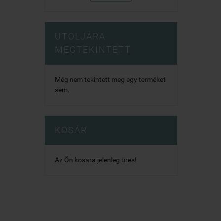
UTOLJÁRA
MEGTEKINTETT
Még nem tekintett meg egy terméket
sem.
KOSÁR
Az Ön kosara jelenleg üres!



