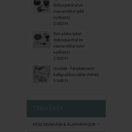
dobozpánttal és
csavarokkal (elől
nyitható)
2 000 Ft
Szív alakú lakat
dobozpánttal és
csavarokkal (alul
nyitható)
2 000 Ft
Unokák - Fényképtartó
kalligrafikus tábla (fehér)
9 948 Ft
TERMÉKEK
KÉSZ MUNKÁIM & ALAPANYAGOK
