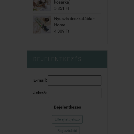
kosárka)
5 851 Ft
Nyuszis deszkatábla -
Home
4 309 Ft
BEJELENTKEZÉS
E-mail:
Jelszó:
Bejelentkezés
Elfelejtett jelszó
Regisztráció