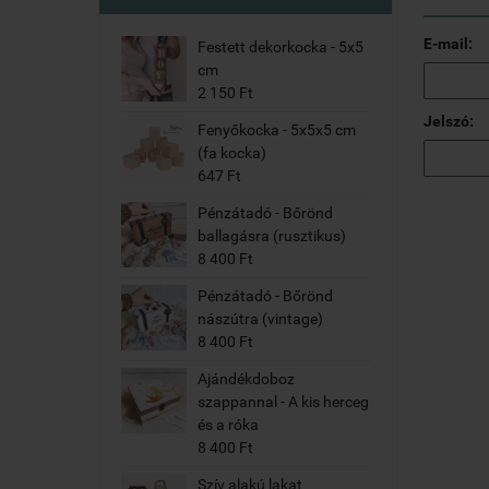
E-mail:
Festett dekorkocka - 5x5
cm
2 150 Ft
Jelszó:
Fenyőkocka - 5x5x5 cm
(fa kocka)
647 Ft
Pénzátadó - Bőrönd
ballagásra (rusztikus)
8 400 Ft
Pénzátadó - Bőrönd
nászútra (vintage)
8 400 Ft
Ajándékdoboz
szappannal - A kis herceg
és a róka
8 400 Ft
Szív alakú lakat