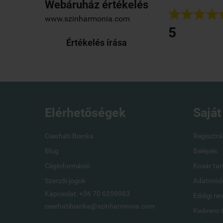
Webáruház értékelés
ves Bianka!




www.szinharmonia.com
yon tetszik a kis bőrönd,csodás ajándék lesz az unokám esküvő
5
zönöm szépen a mellékelt ajándékokat is.
Értékelés írása
on László
pest
Elérhetőségek
Saját
Cserháti Bianka
Regisztrá
Blog
Belépés
Céginformáció
Kosár tar
Szerzői jogok
Adatmódo
Kapcsolat: +36 70 6359983
Eddigi re
cserhatibianka@szinharmonia.com
Kedvenc 