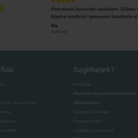






Pénzátadó bőröndöt rendeltem. Élőben m
jére .
Bianka rendkívül igényesen készítette e
Dia
Budapest
 fiók
Segíthetek?
ció
Kezdőlap
Általános Szerződési Feltételek
talma, megrendelés
Adatvédelem
sítás
Rendelési feltételek
ndeléseim
Fizetési módok
termékek
Szállítási információk