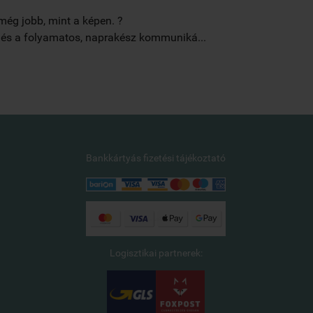





ég jobb, mint a képen. ?
Amit rendelt
l és a folyamatos, naprakész kommuniká...
alkotáshoz. 
Merléné Nová
Bankkártyás fizetési tájékoztató
Logisztikai partnerek: