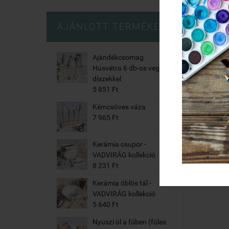
AJÁNLOTT TERMÉKEK
Ajándékcsomag
Húsvétra 6 db-os vegyes
díszekkel
5 851 Ft
Kémcsöves váza
7 965 Ft
Kerámia csupor -
VADVIRÁG kollekció
8 231 Ft
Kerámia öblös tál -
VADVIRÁG kollekció
5 640 Ft
Nyuszi ül a fűben (füles