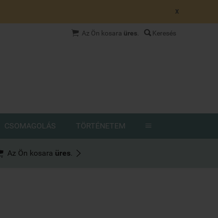
X


Az Ön kosara
üres
.
Keresés
CSOMAGOLÁS
TÖRTÉNETEM



Az Ön kosara
üres
.