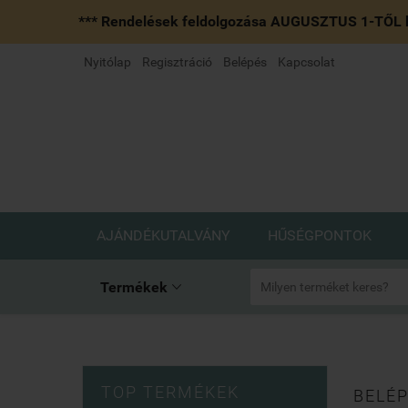
*** Rendelések feldolgozása AUGUSZTUS 1-TŐL k
Nyitólap
Regisztráció
Belépés
Kapcsolat
AJÁNDÉKUTALVÁNY
HŰSÉGPONTOK
Termékek

TOP TERMÉKEK
BELÉP