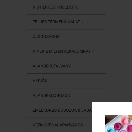
KIS HERCEG KOLLEKCIÓ
TELJES TERMÉKKÍNÁLAT

ÚJDONSÁGOK
KINEK & MILYEN ALKALOMRA?

AJÁNDÉKUTALVÁNY
AKCIÓK
AJÁNDÉKDOBOZOK
EMLÉKŐRZŐ DOBOZOK & LÁDÁK
KÉZMŰVES ALAPANYAGOK
